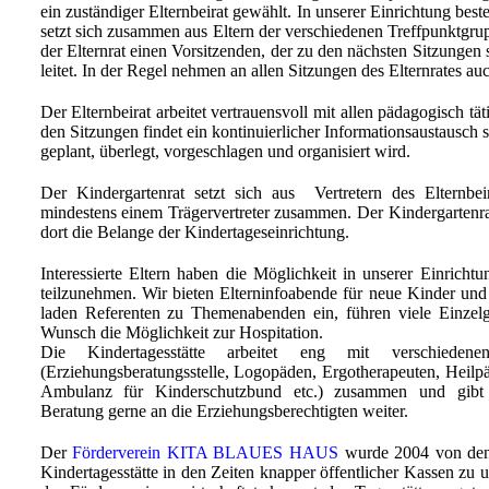
ein zuständiger Elternbeirat gewählt. In unserer Einrichtung best
setzt sich zusammen aus Eltern der verschiedenen Treffpunktgrup
der Elternrat einen Vorsitzenden, der zu den nächsten Sitzungen s
leitet. In der Regel nehmen an allen Sitzungen des Elternrates auch
Der Elternbeirat arbeitet vertrauensvoll mit allen pädagogisch t
den Sitzungen findet ein kontinuierlicher Informationsaustausch
geplant, überlegt, vorgeschlagen und organisiert wird.
Der Kindergartenrat setzt sich aus Vertretern des Elternbe
mindestens einem Trägervertreter zusammen. Der Kindergartenrat
dort die Belange der Kindertageseinrichtung.
Interessierte Eltern haben die Möglichkeit in unserer Einrichtu
teilzunehmen. Wir bieten Elterninfoabende für neue Kinder und
laden Referenten zu Themenabenden ein, führen viele Einzel
Wunsch die Möglichkeit zur Hospitation.
Die Kindertagesstätte arbeitet eng mit verschiedenen
(Erziehungsberatungsstelle, Logopäden, Ergotherapeuten, Heil
Ambulanz für Kinderschutzbund etc.) zusammen und gibt 
Beratung gerne an die Erziehungsberechtigten weiter.
Der
Förderverein KITA BLAUES HAUS
wurde 2004 von den 
Kindertagesstätte in den Zeiten knapper öffentlicher Kassen zu u