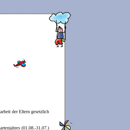
rbeit der Eltern gesetzlich
rtenjahres (01.08.-31.07.)